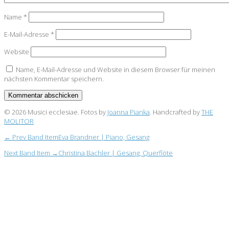
Name
*
E-Mail-Adresse
*
Website
Name, E-Mail-Adresse und Website in diesem Browser für meinen
nächsten Kommentar speichern.
© 2026 Musici ecclesiae. Fotos by
Joanna Pianka
. Handcrafted by
THE
MOLITOR
← Prev Band Item
Eva Brandner | Piano, Gesang
Next Band Item →
Christina Bachler | Gesang, Querflöte