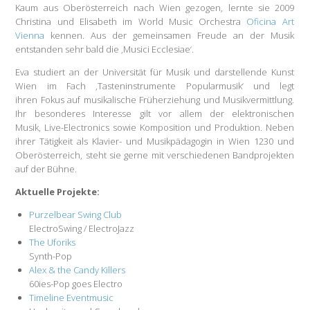
Kaum aus Oberösterreich nach Wien gezogen, lernte sie 2009
Christina und Elisabeth im World Music Orchestra
Oficina Art
Vienna
kennen. Aus der gemeinsamen Freude an der Musik
entstanden sehr bald die ‚Musici Ecclesiae‘.
Eva studiert an der Universität für Musik und darstellende Kunst
Wien im Fach ‚Tasteninstrumente Popularmusik‘ und legt
ihren Fokus auf musikalische Früherziehung und Musikvermittlung.
Ihr besonderes Interesse gilt vor allem der elektronischen
Musik, Live-Electronics sowie Komposition und Produktion. Neben
ihrer Tätigkeit als Klavier- und Musikpädagogin in Wien 1230 und
Oberösterreich, steht sie gerne mit verschiedenen Bandprojekten
auf der Bühne.
Aktuelle Projekte:
Purzelbear Swing Club
ElectroSwing / ElectroJazz
The Uforiks
Synth-Pop
Alex & the Candy Killers
60ies-Pop goes Electro
Timeline Eventmusic